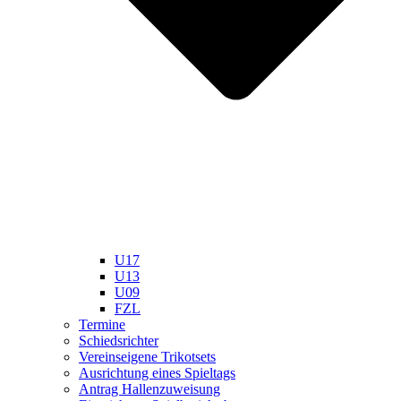
U17
U13
U09
FZL
Termine
Schiedsrichter
Vereinseigene Trikotsets
Ausrichtung eines Spieltags
Antrag Hallenzuweisung