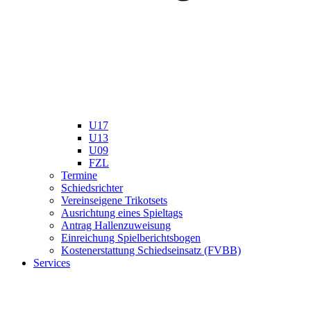
U17
U13
U09
FZL
Termine
Schiedsrichter
Vereinseigene Trikotsets
Ausrichtung eines Spieltags
Antrag Hallenzuweisung
Einreichung Spielberichtsbogen
Kostenerstattung Schiedseinsatz (FVBB)
Services