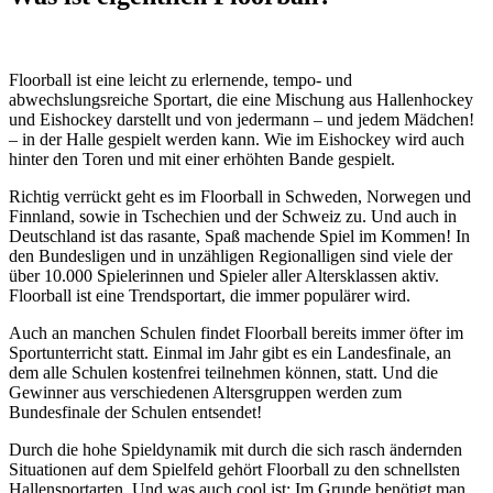
Floorball
ist eine
leicht zu erlernende, tempo- und
abwechslungsreiche
Sportart, die eine
Mischung aus Hallenhockey
und Eishockey darstellt und von jedermann – und jedem Mädchen!
–
in der Halle gespielt
werden kann. Wie im Eishockey wird auch
hinter den Toren und mit einer erhöhten Bande gespielt.
Richtig verrückt geht es im Floorball in Schweden, Norwegen und
Finnland, sowie in Tschechien und der Schweiz zu. Und auch in
Deutschland ist das rasante, Spaß machende Spiel im Kommen! In
den
Bundesligen
und in unzähligen
Regionalligen
sind viele der
über 10.000 Spielerinnen und Spieler
aller Altersklassen aktiv.
Floorball ist eine
Trendsportart,
die immer populärer wird.
Auch
an manchen Schulen
findet Floorball bereits
immer öfter im
Sportunterricht
statt. Einmal im Jahr gibt es ein Landesfinale, an
dem alle Schulen kostenfrei teilnehmen können, statt. Und die
Gewinner aus verschiedenen Altersgruppen werden zum
Bundesfinale der Schulen
entsendet!
Durch die hohe Spieldynamik mit durch die sich rasch ändernden
Situationen auf dem Spielfeld gehört Floorball zu den
schnellsten
Hallensportarten
. Und was auch cool ist: Im Grunde benötigt man