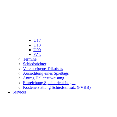
U17
U13
U09
FZL
Termine
Schiedsrichter
Vereinseigene Trikotsets
Ausrichtung eines Spieltags
Antrag Hallenzuweisung
Einreichung Spielberichtsbogen
Kostenerstattung Schiedseinsatz (FVBB)
Services