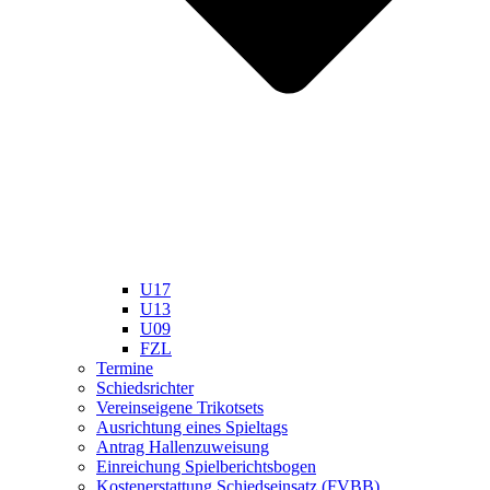
U17
U13
U09
FZL
Termine
Schiedsrichter
Vereinseigene Trikotsets
Ausrichtung eines Spieltags
Antrag Hallenzuweisung
Einreichung Spielberichtsbogen
Kostenerstattung Schiedseinsatz (FVBB)