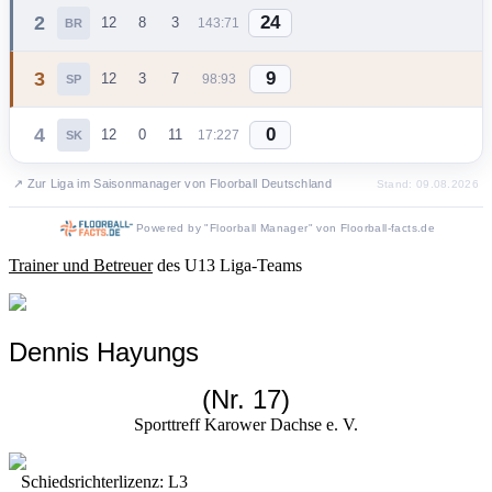
2
24
12
8
3
143:71
BR
3
9
12
3
7
98:93
SP
4
0
12
0
11
17:227
SK
↗ Zur Liga im Saisonmanager von Floorball Deutschland
Stand: 09.08.2026
Powered by "Floorball Manager" von Floorball-facts.de
Trainer und Betreuer
des U13 Liga-Teams
Dennis Hayungs
(Nr.
17
)
Sporttreff Karower Dachse e. V.
Schiedsrichterlizenz: L3