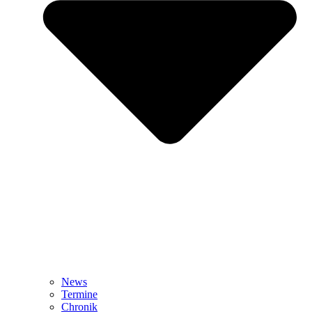
News
Termine
Chronik