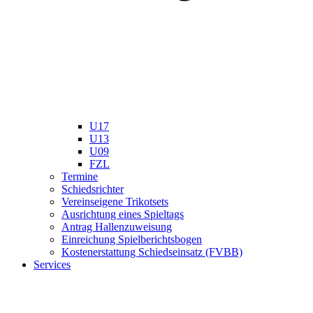
U17
U13
U09
FZL
Termine
Schiedsrichter
Vereinseigene Trikotsets
Ausrichtung eines Spieltags
Antrag Hallenzuweisung
Einreichung Spielberichtsbogen
Kostenerstattung Schiedseinsatz (FVBB)
Services