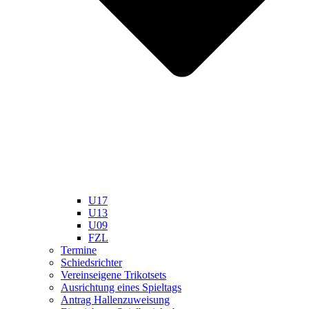
U17
U13
U09
FZL
Termine
Schiedsrichter
Vereinseigene Trikotsets
Ausrichtung eines Spieltags
Antrag Hallenzuweisung