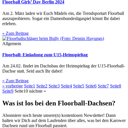
Floorball Girls’ Day Berlin 2024
Am 2. März laden wir Euch Mädels ein, die Trendsportart Floorball
auszuprobieren. Sogar ein Damenbundesligaspiel könnt Ihr dabei
erleben.
» Zum Beitrag
Allgemein
Floorball: Einladung zum U15-Heimspieltag
Am 24.02. findet im Dachsbau der Heimspieltag der U15-Floorball-
Dachse statt. Seid auch Ihr dabei!
» Zum Beitrag
« vorherige
Seite
1
Seite
2
Seite
3
Seite
4
Seite
5
Seite
6
Seite
7
Seite
8
Seite
9
Seite
10
nächste »
Was ist los bei den Floorball-Dachsen?
Abonniere noch heute unsere(n) kostenlosen Newsletter! Dann
halten wir Dich auf dem Laufenden über alles, was bei den Karower
Dachsen rund um Floorball passiert.