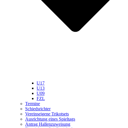
U17
U13
U09
FZL
Termine
Schiedsrichter
Vereinseigene Trikotsets
Ausrichtung eines Spieltags
Antrag Hallenzuweisung