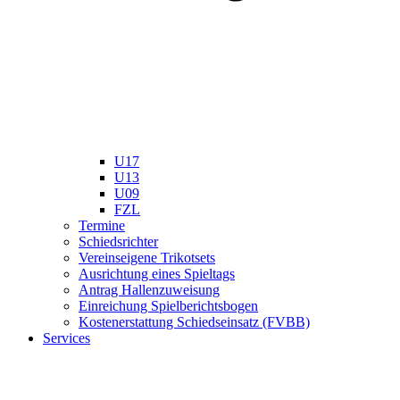
U17
U13
U09
FZL
Termine
Schiedsrichter
Vereinseigene Trikotsets
Ausrichtung eines Spieltags
Antrag Hallenzuweisung
Einreichung Spielberichtsbogen
Kostenerstattung Schiedseinsatz (FVBB)
Services