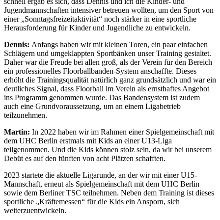
schnell ergab es sich, dass Dennis und ich die Kinder- und
Jugendmannschaften intensiver betreuen wollten, um den Sport von
einer „Sonntagsfreizeitaktivität“ noch stärker in eine sportliche
Herausforderung für Kinder und Jugendliche zu entwickeln.
Dennis:
Anfangs haben wir mit kleinen Toren, ein paar einfachen
Schlägern und umgeklappten Sportbänken unser Training gestaltet.
Daher war die Freude bei allen groß, als der Verein für den Bereich
ein professionelles Floorballbanden-System anschaffte. Dieses
erhöht die Trainingsqualität natürlich ganz grundsätzlich und war ein
deutliches Signal, dass Floorball im Verein als ernsthaftes Angebot
ins Programm genommen wurde. Das Bandensystem ist zudem
auch eine Grundvoraussetzung, um an einem Ligabetrieb
teilzunehmen.
Martin:
In 2022 haben wir im Rahmen einer Spielgemeinschaft mit
dem UHC Berlin erstmals mit Kids an einer U13-Liga
teilgenommen. Und die Kids können stolz sein, da wir bei unserem
Debüt es auf den fünften von acht Plätzen schafften.
2023 startete die aktuelle Ligarunde, an der wir mit einer U15-
Mannschaft, erneut als Spielgemeinschaft mit dem UHC Berlin
sowie dem Berliner TSC teilnehmen. Neben dem Training ist dieses
sportliche „Kräftemessen“ für die Kids ein Ansporn, sich
weiterzuentwickeln.