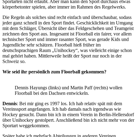
Sportarten nicht erlaubt. Aber man kann den Sport durchaus etwas
körperbetonter spielen, aber immer im Rahmen des Regelwerks.
Die Regeln als solches sind recht einfach und überschaubar, sodass
jeder ganz schnell in den Sport findet. Geschicklichkeit im Umgang
mit dem Schläger, Übersicht über das Feldgeschehen und Teamgeist
zeichnen den Sport aus. Insgesamt ist Floorball ein fairer, vor allem
technischer Sport und immer rasanter Sport, was gerade Kids und
Jugendliche sehr schätzen. Floorball hieß früher im
deutschsprachigen Raum „Unihockey“, was vielleicht einige schon
mal gehört haben. Mittlerweile heißt der Sport nur noch in der
Schweiz so.
Wie seid ihr persönlich zum Floorball gekommen?
Dennis Hayungs (links) und Martin Paff (rechts) wollen
Floorball bei den Dachsen entwickeln.
Dennis
: Bei mir ging es 1997 los. Ich hab relativ spät mit dem
Vereinssport angefangen. Ich hab damals nach irgendwas wie
Hockey gesucht. Dann bin ich in einem Verein in Berlin-Hellersdorf
über Unihockey gestolpert. Anschließend bin ich nicht mehr von der
Sportart weggekommen.
Später habe ich mehrfach Abteilungen in anderen Vereinen