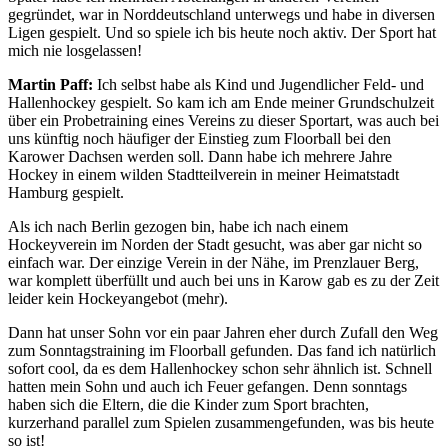
gegründet, war in Norddeutschland unterwegs und habe in diversen
Ligen gespielt. Und so spiele ich bis heute noch aktiv. Der Sport hat
mich nie losgelassen!
Martin Paff:
Ich selbst habe als Kind und Jugendlicher Feld- und
Hallenhockey gespielt. So kam ich am Ende meiner Grundschulzeit
über ein Probetraining eines Vereins zu dieser Sportart, was auch bei
uns künftig noch häufiger der Einstieg zum Floorball bei den
Karower Dachsen werden soll. Dann habe ich mehrere Jahre
Hockey in einem wilden Stadtteilverein in meiner Heimatstadt
Hamburg gespielt.
Als ich nach Berlin gezogen bin, habe ich nach einem
Hockeyverein im Norden der Stadt gesucht, was aber gar nicht so
einfach war. Der einzige Verein in der Nähe, im Prenzlauer Berg,
war komplett überfüllt und auch bei uns in Karow gab es zu der Zeit
leider kein Hockeyangebot (mehr).
Dann hat unser Sohn vor ein paar Jahren eher durch Zufall den Weg
zum Sonntagstraining im Floorball gefunden. Das fand ich natürlich
sofort cool, da es dem Hallenhockey schon sehr ähnlich ist. Schnell
hatten mein Sohn und auch ich Feuer gefangen. Denn sonntags
haben sich die Eltern, die die Kinder zum Sport brachten,
kurzerhand parallel zum Spielen zusammengefunden, was bis heute
so ist!