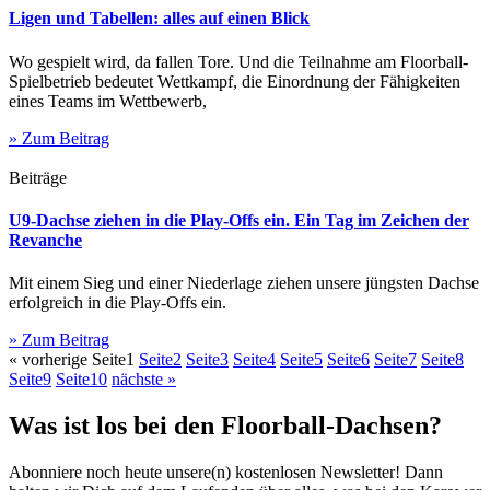
Ligen und Tabellen: alles auf einen Blick
Wo gespielt wird, da fallen Tore. Und die Teilnahme am Floorball-
Spielbetrieb bedeutet Wettkampf, die Einordnung der Fähigkeiten
eines Teams im Wettbewerb,
» Zum Beitrag
Beiträge
U9-Dachse ziehen in die Play-Offs ein. Ein Tag im Zeichen der
Revanche
Mit einem Sieg und einer Niederlage ziehen unsere jüngsten Dachse
erfolgreich in die Play-Offs ein.
» Zum Beitrag
« vorherige
Seite
1
Seite
2
Seite
3
Seite
4
Seite
5
Seite
6
Seite
7
Seite
8
Seite
9
Seite
10
nächste »
Was ist los bei den Floorball-Dachsen?
Abonniere noch heute unsere(n) kostenlosen Newsletter! Dann