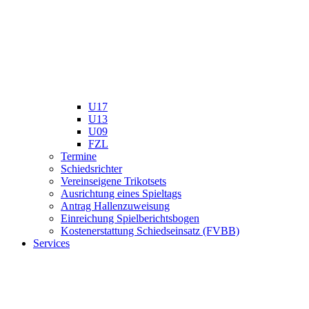
U17
U13
U09
FZL
Termine
Schiedsrichter
Vereinseigene Trikotsets
Ausrichtung eines Spieltags
Antrag Hallenzuweisung
Einreichung Spielberichtsbogen
Kostenerstattung Schiedseinsatz (FVBB)
Services