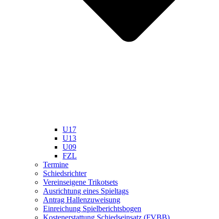
U17
U13
U09
FZL
Termine
Schiedsrichter
Vereinseigene Trikotsets
Ausrichtung eines Spieltags
Antrag Hallenzuweisung
Einreichung Spielberichtsbogen
Kostenerstattung Schiedseinsatz (FVBB)