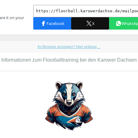
Im Browser anzeigen? Hier entlang ...
Informationen zum Floorballtraining bei den Karower Dachsen