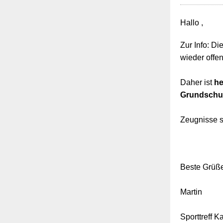
Hallo ,
Zur Info: D
wieder offen
Daher ist
he
Grundschul
Zeugnisse s
Beste Grüß
Martin
Sporttreff K