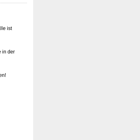
le ist
e in der
en!